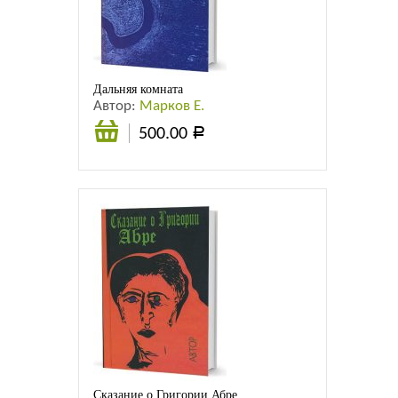
Листовки
Новости
Дальняя комната
Автор:
Марков Е.
500.00
Р
В
корзину
Сказание о Григории Абре