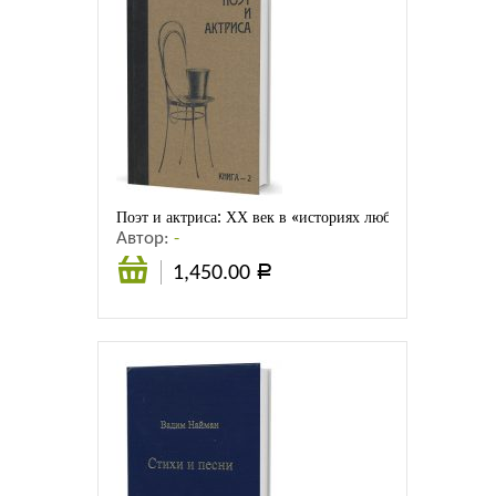
Поэт и актриса: ХХ век в «историях любви». Т. 1-й. С
Автор:
-
1,450.00
Р
В
корзину