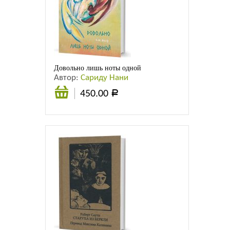
Довольно лишь ноты одной
Автор:
Сариду Нани
450.00
Р
В
корзину