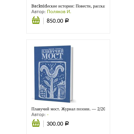
Backsidеские истории: Повести, рассказы, эссе
Автор:
Поляков И.
850.00
Р
В
корзину
Плавучий мост. Журнал поэзии. — 2/2021
Автор:
-
300.00
Р
В
корзину