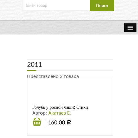
Об издательстве
Контакты
2011
Каталог Издательства
Представлено 3 товара
Оплата и доставка
Букинистические книги
Голубь у росной чаши: Стихи
Автор:
Акатаев Е.
Мастерская
160.00
Р
В
Буклеты
корзину