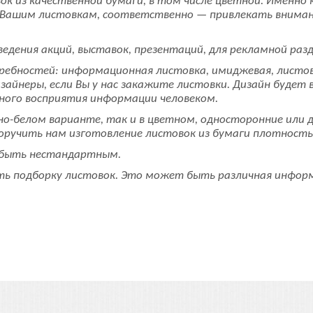
к из качественной бумаги, в том числе цветной. Именно
а Вашим листовкам, соответственно — привлекать внима
едения акций, выставок, презентаций, для рекламной раз
ебностей: информационная листовка, имиджевая, листовк
айнеры, если Вы у нас закажите листовки. Дизайн будет 
ьного восприятия информации человеком.
рно-белом варианте, так и в цветном, односторонние или
ручить нам изготовление листовок из бумаги плотностью
 быть нестандартным.
ь подборку листовок. Это может быть различная информац