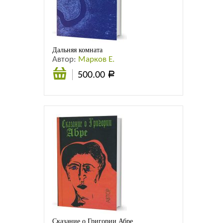
Листовки
Новости
Дальняя комната
Автор:
Марков Е.
500.00
Р
В
корзину
Сказание о Григории Абре