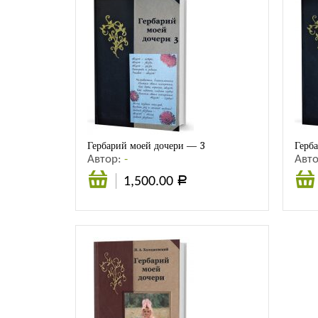
Гербарий моей дочери — 3
Герб
Автор:
-
Авт
1,500.00
Р
В
корзину
корз