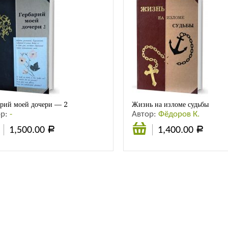
арий моей дочери — 2
Жизнь на изломе судьбы
ор:
-
Автор:
Фёдоров К.
1,500.00
1,400.00
Р
Р
В
В
ину
корзину