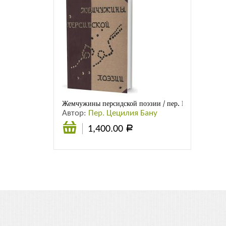
Жемчужины персидской поэзии / пер. Ц. Бану
Автор:
Пер. Цецилия Бану
1,400.00
Р
В
корзину