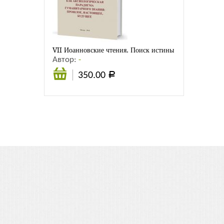
Листовки
Новости
VII Иоанновские чтения. Поиск истины как аксиологи
Автор:
-
350.00
Р
В
корзину