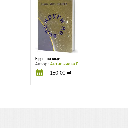
Круги на воде
Автор:
Антипычева Е.
180.00
Р
В
корзину