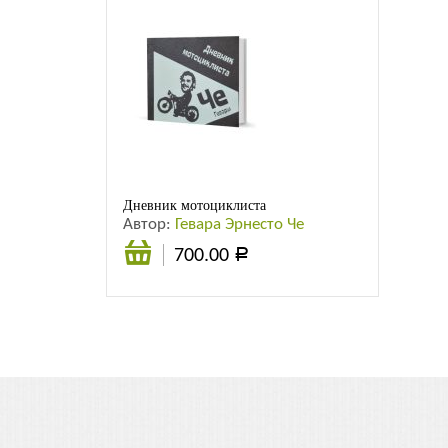
Дневник мотоциклиста
Автор:
Гевара Эрнесто Че
700.00
Р
В
корзину