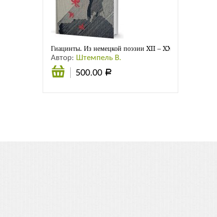
Листовки
Новости
Гиацинты. Из немецкой поэзии XII – XXвв.
Автор:
Штемпель В.
500.00
Р
В
корзину