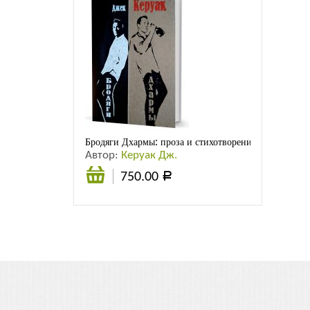
Бродяги Дхармы: проза и стихотворения
Автор:
Керуак Дж.
750.00
Р
В
корзину