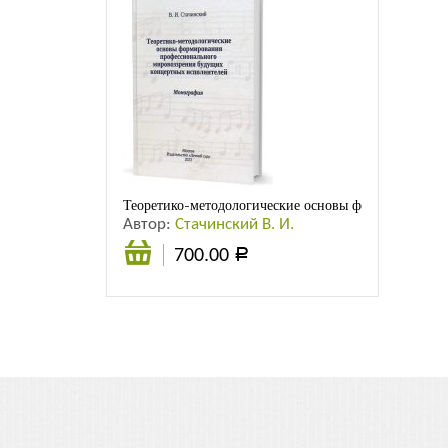
Теоретико-методологические основы формирования 
Автор:
Стачинский В. И.
700.00
Р
В
корзину