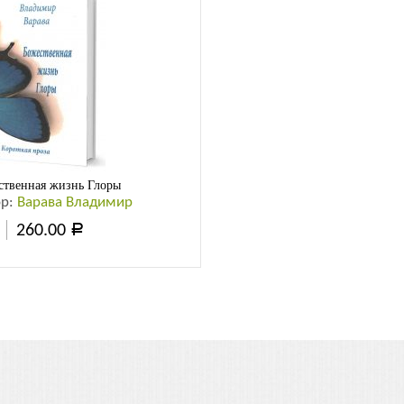
ственная жизнь Глоры
ор:
Варава Владимир
260.00
Р
В
ину