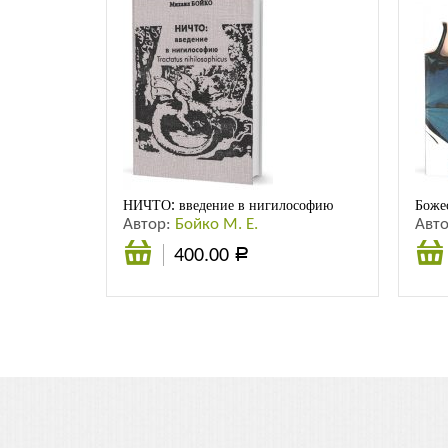
НИЧТО: введение в нигилософию
Боже
Автор:
Бойко М. Е.
Авт
400.00
Р
Подробнее
корз