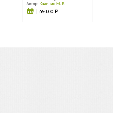
Автор:
Калинин М. В.
650.00
Р
В
корзину