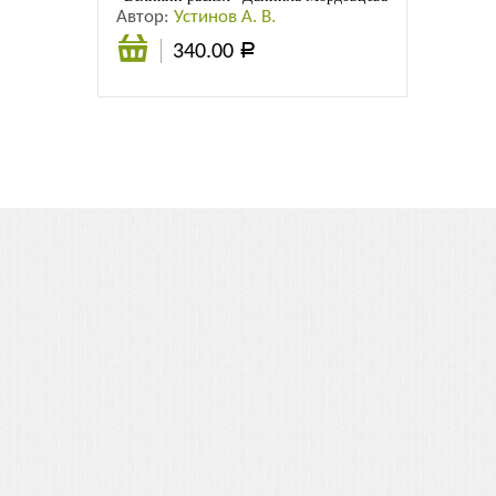
Автор:
Устинов А. В.
340.00
Р
В
корзину