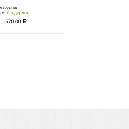
отворения
ор:
Гёльдерлин
570.00
Р
обнее
а: материалы по �