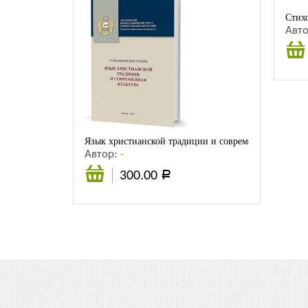
Стих
Авт
Подр
Язык христианской традиции и современная культур
Автор:
-
300.00
Р
Подробнее