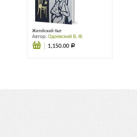
Листовки
Новости
Житейский быт
Автор:
Одоевский В. Ф.
1,150.00
Р
В
корзину