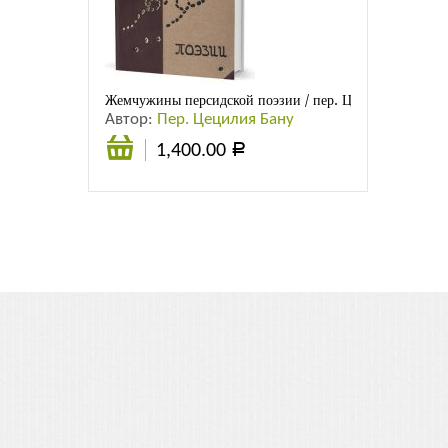
Листовки
Новости
Жемчужины персидской поэзии / пер. Ц. Бану
Автор:
Пер. Цецилия Бану
1,400.00
Р
В
корзину