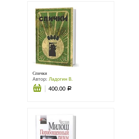
Спички
Автор:
Ладогин В.
400.00
Р
В
корзину