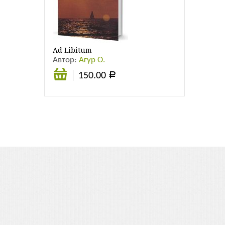
Листовки
Новости
Ad Libitum
Автор:
Агур О.
150.00
Р
В
корзину