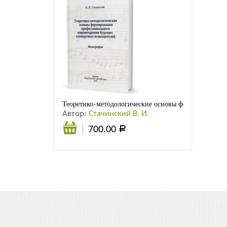
Теоретико-методологические основы формирования 
Автор:
Стачинский В. И.
700.00
Р
В
корзину