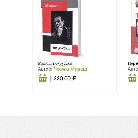
Милош по-русски
Пора
Автор:
Чеслав Милош
Авт
230.00
Р
В
корзину
Подр