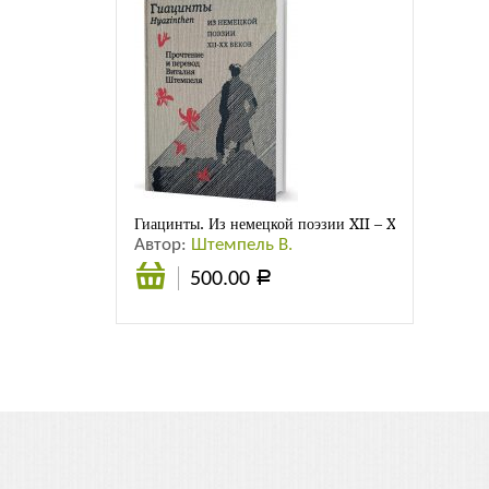
Гиацинты. Из немецкой поэзии XII – XXвв.
Автор:
Штемпель В.
500.00
Р
В
корзину