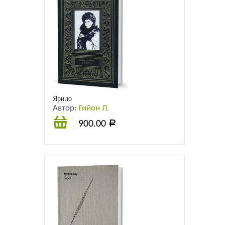
Ярило
Автор:
Гийон Л.
900.00
Р
В
корзину