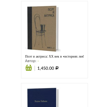
Поэт и актриса: ХХ век в «историях любви». Т. 1-й. С
Автор:
-
1,450.00
Р
В
корзину