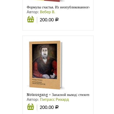
Формулы счастья. Из неопубликованного. Стихотворени
Автор:
Вебер В.
200.00
Р
В
корзину
Notausgang = Запасной выход: стихотворения
Автор:
Питрасс Рихард
200.00
Р
В