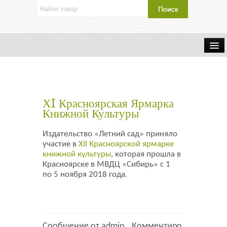
Об издательстве
Контакты
ХI Красноярская Ярмарка
Каталог Издательства
Книжной Культуры
Издательство «Летний сад» приняло
Оплата и доставка
участие в
XII Красноярской ярмарке
книжной культуры
, которая прошла в
Букинистические книги
Красноярске в МВДЦ «Сибирь» с 1
по 5 ноября 2018 года.
Мастерская
Буклеты
Сообщение от admin
Комментиро