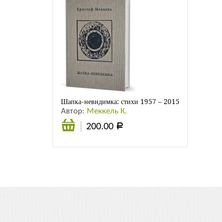
Шапка-невидимка: стихи 1957 – 2015 гг.
Автор:
Меккель К.
200.00
Р
В
корзину