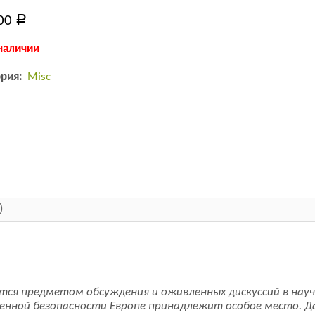
00
Р
наличии
ория:
Misc
)
ется предметом обсуждения и оживленных дискуссий в на
венной безопасности Европе принадлежит особое место. 