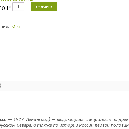
Количество
В КОРЗИНУ
00
Р
товара
Западная
Русь
ория:
Misc
и
литовско-
русское
государство:
лекции
)
есса — 1929, Ленинград) — выдающийся специалист по древ
усском Севере, а также по истории России первой половин