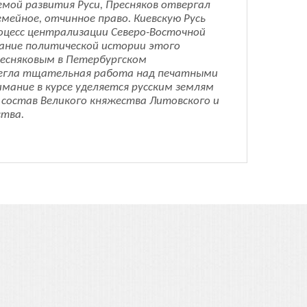
емой развития Руси, Пресняков отвергал
мейное, отчинное право. Киевскую Русь
роцесс централизации Северо-Восточной
сание политической истории этого
Пресняковым в Петербургском
а легла тщательная работа над печатными
нимание в курсе уделяется русским землям
 состав Великого княжества Литовского и
ства.