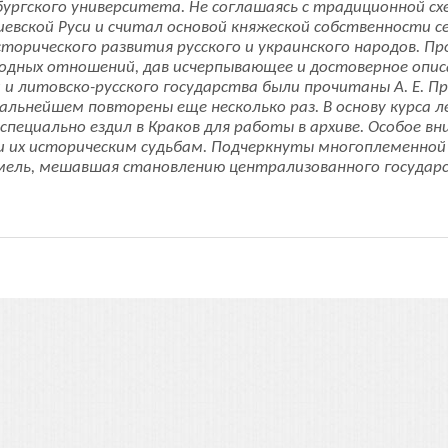
бургского университета. Не соглашаясь с традиционной сх
иевской Руси и считал основой княжеской собственности се
торического развития русского и украинского народов. П
родных отношений, дав исчерпывающее и достоверное опи
и и литовско-русского государства были прочитаны А. Е. 
в дальнейшем повторены еще несколько раз. В основу курс
 специально ездил в Краков для работы в архиве. Особое в
 и их историческим судьбам. Подчеркнуты многоплеменной
емель, мешавшая становлению централизованного государ