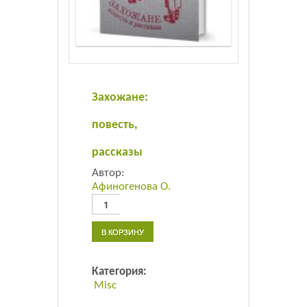
Листовки
Новости
Захожане:
повесть,
рассказы
Автор:
Афиногенова О.
Количество
товара
Захожане:
В КОРЗИНУ
повесть,
рассказы
Категория:
Misc