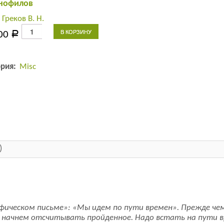
нофилов
:
Греков В. Н.
Количество
В КОРЗИНУ
00
Р
товара
На
пути
ория:
Misc
времен.
Эстетика
познания
в
философских
диалогах
славянофилов
)
офическом письме»: «Мы идем по пути времен». Прежде ч
 начнем отсчитывать пройденное. Надо встать на пути в