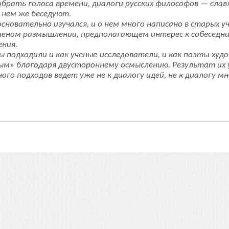
брать голоса времени, диалоги русских философов — слав
 нем же беседуют.
. основательно изучался, и о нем много написано в старых 
ученом размышлении, предполагающем интерес к собеседник
ения.
ы подходили и как ученые-исследователи, и как поэты-худ
ым» благодаря двустороннему осмыслению. Результат их 
го подходов ведет уже не к диалогу идей, не к диалогу мн