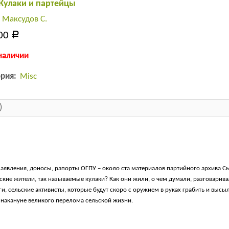
 Кулаки и партейцы
:
Максудов С.
00
Р
наличии
ория:
Misc
)
заявления, доносы, рапорты ОГПУ – около ста материалов партийного архива 
ие жители, так называемые кулаки? Как они жили, о чем думали, разговаривал
ги, сельские активисты, которые будут скоро с оружием в руках грабить и высы
 накануне великого перелома сельской жизни.