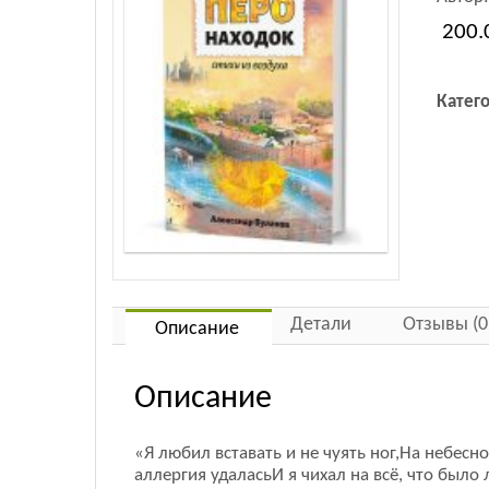
200.
Катег
Детали
Отзывы (0
Описание
Описание
«Я любил вставать и не чуять ног,На небесн
аллергия удаласьИ я чихал на всё, что был