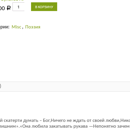
Количество
В КОРЗИНУ
00
Р
товара
Перо
находок:
ории:
Misc
,
Поэзия
Стихи
из
воздуха
)
ой скатерти думать – Бог,Ничего не ждать от своей любви,Ник
о лишним».«Она любила закатывать рукава —Непонятно зачем,