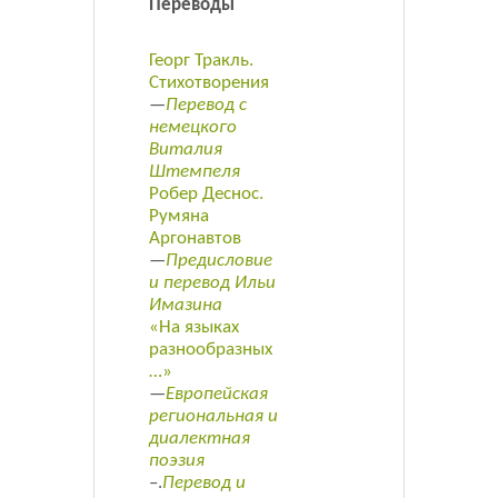
Переводы
Георг Тракль.
Стихотворения
—
Перевод с
немецкого
Виталия
Штемпеля
Робер Деснос.
Румяна
Аргонавтов
—
Предисловие
и перевод Ильи
Имазина
«На языках
разнообразных
…»
—
Европейская
региональная и
диалектная
поэзия
–.
Перевод и