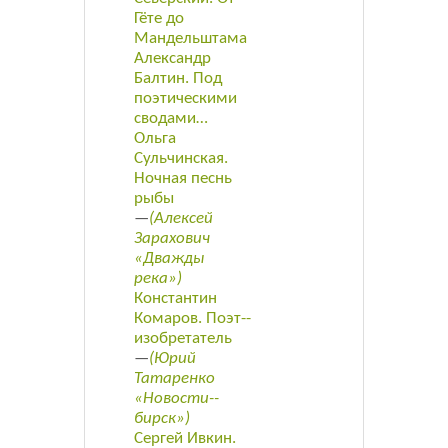
Гёте до
Мандельштама
Александр
Балтин. Под
поэтическими
сводами…
Ольга
Сульчинская.
Ночная песнь
рыбы
—
(Алексей
Зарахович
«Дважды
река»)
Константин
Комаров. Поэт-­
изобретатель
—
(Юрий
Татаренко
«Новости-­
бирск»)
Сергей Ивкин.