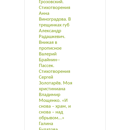
Грозовский.
Стихотворения
Анна
Виноградова. В
трещинках губ
Александр
Радашкевич.
Вникая в
прописное
Валерий
Брайнин-­
Пассек.
Стихотворения
Сергей
Золотарёв. Моя
христиниана
Владимир
Мощенко. «И
снова – храм, и
снова – над
обрывом…»
Галина
Булатова.