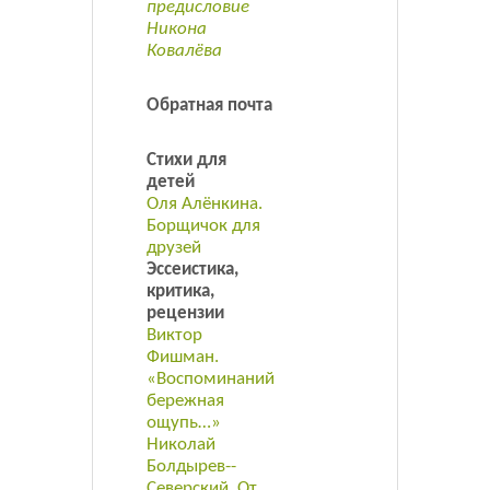
предисловие
Никона
Ковалёва
Обратная почта
Стихи для
детей
Оля Алёнкина.
Борщичок для
друзей
Эссеистика,
критика,
рецензии
Виктор
Фишман.
«Воспоминаний
бережная
ощупь…»
Николай
Болдырев-­
Северский. От