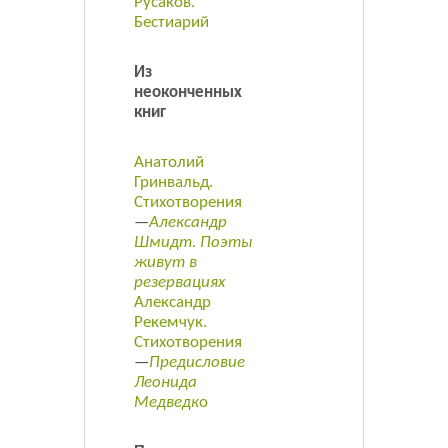
Русаков.
Бестиарий
Из
неоконченных
книг
Анатолий
Гринвальд.
Стихотворения
—
Александр
Шмидт. Поэты
живут в
резервациях
Александр
Рекемчук.
Стихотворения
—
Предисловие
Леонида
Медведк
о