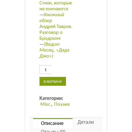
Стихи, которые
не кончаются
—
Книжный
обзор
Андрей Тавров.
Разговор о
Бродском
—
(Вадим
Месяц, «Дядя
Джо»)
Количество
товара
Плавучий
В КОРЗИНУ
мост.
Журнал
поэзии.
Категории:
—
Misc
,
Поэзия
2/2020
Детали
Описание