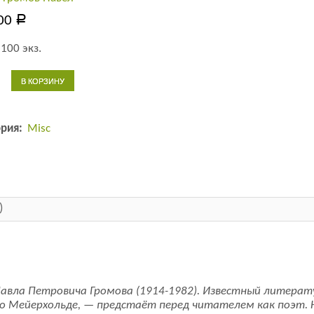
00
Р
100 экз.
тво
В КОРЗИНУ
сное
ское
ория:
Misc
)
авла Петровича Громова (1914-1982). Известный литерат
, о Мейерхольде, — предстаёт перед читателем как поэт.