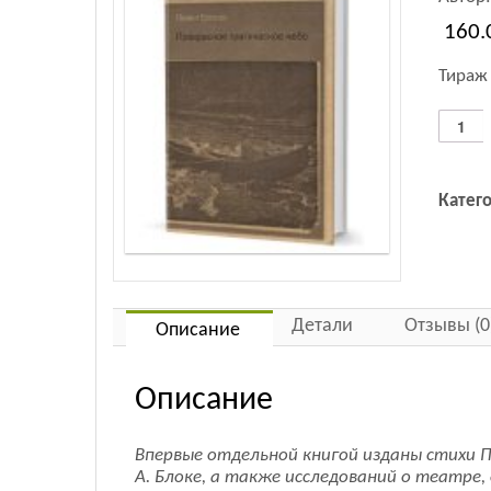
160.
Тираж 
Количес
товара
Прекра
трагиче
Катег
небо:
Стихи
Детали
Отзывы (0
Описание
Описание
Впервые отдельной книгой изданы стихи П
А. Блоке, а также исследований о театре