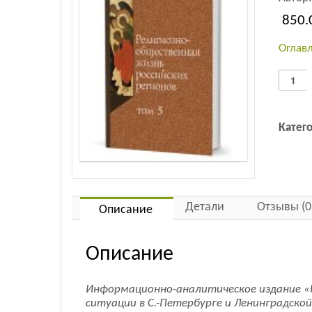
850.
Оглав
Количес
товара
Религио
обществ
Катег
жизнь
российс
регионо
Том
5
Детали
Отзывы (0
Описание
Описание
Информационно-аналитическое издание «Р
ситуации в С.-Петербурге и Ленинградско