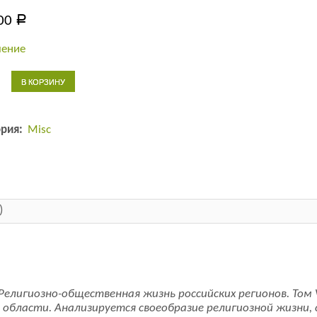
00
Р
ление
тво
В КОРЗИНУ
зно-
енная
ория:
Misc
ких
в.
)
елигиозно-общественная жизнь российских регионов. Том
й области. Анализируется своеобразие религиозной жизни,