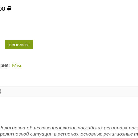
00
Р
тво
В КОРЗИНУ
зно-
енная
ория:
Misc
ких
в.
)
елигиозно-общественная жизнь российских регионов» посв
 религиозной ситуации в регионах, основные религиозные 