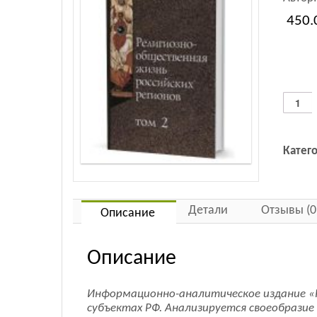
450.
Количес
товара
Религио
обществ
Катег
жизнь
российс
регионо
Том
Детали
Отзывы (0
2
Описание
Описание
Информационно-аналитическое издание «Р
субъектах РФ. Анализируется своеобразие