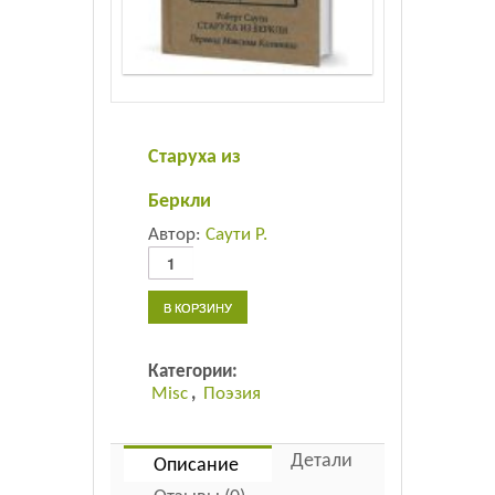
Листовки
Новости
Старуха из
Беркли
Автор:
Саути Р.
Количество
товара
Старуха
В КОРЗИНУ
из
Беркли
Категории:
Misc
,
Поэзия
Детали
Описание