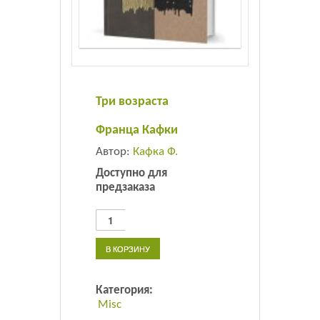
Листовки
Новости
Три возраста
Франца Кафки
Автор:
Кафка Ф.
Доступно для
предзаказа
Количество
товара
Три
В КОРЗИНУ
возраста
Франца
Кафки
Категория:
Misc