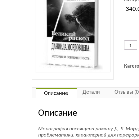
340.
Количес
товара
"Велик
раскол"
Катег
Даниил
Мордов
история
и
Детали
Отзывы (0
совреме
Описание
Описание
Монография посвящена роману Д. Л. Морд
проблематики, характерной для пореформе