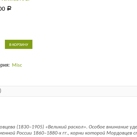
00
Р
тво
В КОРЗИНУ
ий
ория:
Misc
а
цева:
)
нность
овцева (1830–1905) «Великий раскол». Особое внимание у
нной России 1860–1880-х гг., корни которой Мордовцев с