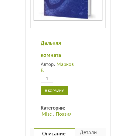
Листовки
Новости
Дальняя
комната
Автор:
Марков
Е.
Количество
товара
Дальняя
В КОРЗИНУ
комната
Категории:
Misc
,
Поэзия
Детали
Описание