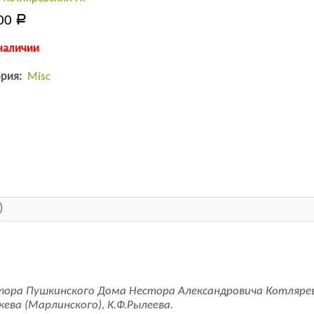
00
Р
наличии
ория:
Misc
)
тора Пушкинского Дома Нестора Александровича Котлярев
ева (Марлинского), К.Ф.Рылеева.