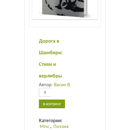
Листовки
Новости
Дорога в
Шамбери:
Стихи и
верлибры
Автор:
Васин В.
Количество
товара
Дорога
В КОРЗИНУ
в
Шамбери:
Стихи
Категории:
и
Misc
,
Поэзия