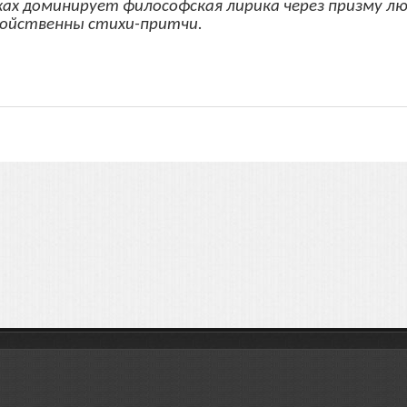
хах доминирует философская лирика через призму лю
войственны стихи-притчи.
.