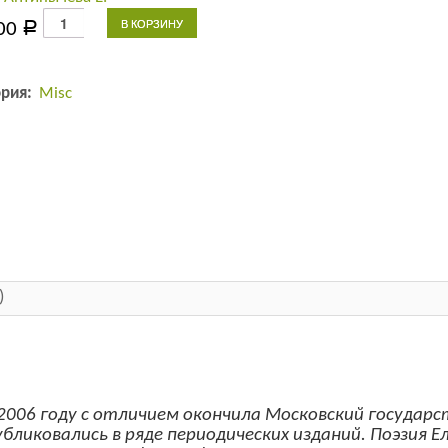
Количество
В КОРЗИНУ
00
Р
товара
Круги
на
ория:
Misc
воде
)
 2006 году с отличием окончила Московский госуда
бликовались в ряде периодических изданий. Поэзия 